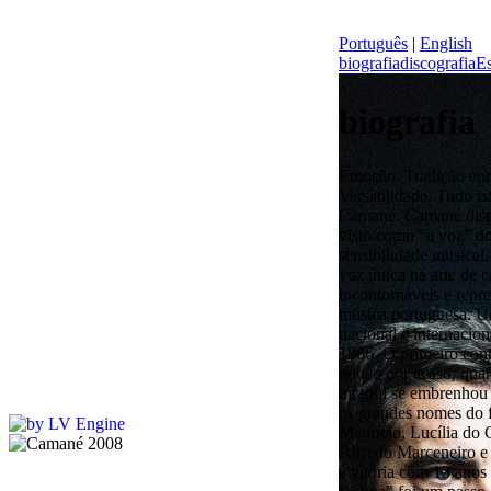
Português
|
English
biografia
discografia
Es
biografia
Emoção. Tradição enriquecida com a dose certa de risco. Versatilidade. Tudo isto faz parte da personalidade artística de Camané. Camané dispensa apresentações, é indiscutivelmente visto como “a voz” do fado. Demonstrando uma rara sensibilidade musical, Camané continua a afirmar-se como uma voz única na arte de cantar o Fado. É um dos nomes mais incontornáveis e representativos da história do Fado e da música portuguesa. Um dos fadistas mais aclamados a nível nacional e internacional. Nasceu no dia 20 de dezembro de 1966. O primeiro contacto de Camané com o fado ocorreu um pouco por acaso, quando durante a recuperação de uma maleita infantil se embrenhou na coleção de discos dos pais e descobriu os grandes nomes do fado: Amália Rodrigues, Fernando Maurício, Lucília do Carmo, Maria Teresa de Noronha, Alfredo Marceneiro e Carlos do Carmo... Desde essa altura até à vitória com 13 anos do evento "Grande Noite do Fado de Lisboa" foi um passo. Na sequência desta participação gravou alguns trabalhos e efetuou diversas apresentações públicas. Em 1995, publicou o álbum “Uma Noite de Fados”, início de uma parceria com José Mário Branco que perdurou até à morte deste músico, produtor e compositor. O início de 1998 foi marcado pela edição do novo trabalho - "Na Linha da Vida" que mereceu atenção especial por parte dos media, confirmando as expectativas que "Uma Noite de Fados" provocara, e consagrando em definitivo Camané como uma das vozes mais impressionantes do fado. Durante o ano de 1998 Camané realizou inúmeros espetáculos em Portugal - destacando-se as apresentações na Expo 98 - participou no espetáculo "De Sol a Lua - Flamenco e Fado", e ainda em alguns festivais de música na Europa, como o Festival "Tombées de La Nuit", em Rennes e o Festival "Les Méditerranées à l'Européen" em Paris. Em Outubro, aquando da edição de "Na Linha da Vida" pela EMI holandesa e belga, realizou uma digressão por algumas localidades desses países. Camané atuou em diversas casas de fado, além de fazer parte do elenco de diversas produções dirigidas por Filipe La Féria (o mais importante diretor português de musicais) como a "Grande Noite", "Maldita Cocaína" e "Cabaret", onde adquiriu assinalável evidência. A edição de "Uma Noite de Fados", elogiada pela crítica especializada, elegeu Camané como a voz mais representativa da nova geração do fado, possibilitando o reconhecimento da qualidade do seu trabalho pelo grande público. Realizou desde essa altura inúmeras apresentações em Portugal e no estrangeiro, atuando em França, Holanda, Itália e Espanha. O ano de 1999 foi dedicado a inúmeras apresentações ao vivo - Portugal, Espanha, Macau e França - bem como à pré-produção e gravação de um novo trabalho de originais. No final do ano "Na Linha da Vida" foi publicado pela EMI da Coreia marcando assim a primeira abordagem ao mercado oriental. Para o início de 2000 estava reservado um novo passo na carreira de Camané: a edição em simultâneo na Bélgica, Holanda e Portugal do terceiro trabalho discográfico de Camané - "Esta Coisa da Alma”. A edição deste trabalho na Holanda e na Bélgica foi acompanhada por uma tournée por algumas das mais importantes salas destes países, destacando-se duas noites esgotadas no Concertgebouw de Amesterdão ou ainda a participação no Festival de Brugges, seguindo-se concertos em Espanha, Suíça, Alemanha e França. Evidenciando o merecido reconhecimento por parte do público pelo trabalho global efectuado em torno deste "Esta Coisa da Alma", Camané recebeu o disco de prata pelos 10 mil exemplares vendidos, mesmo na recta final do ano. Em 2005, Camané participou nos “Humanos”, um projeto de Camané e outros músicos portugueses, em homenagem ao falecido cantor António Variações. Para além desse projeto, Camané continuou a apresentar por diversas localidades do país e estrangeiro. Nesse ano, ganhou o Prémio “Amália Rodrigues” na