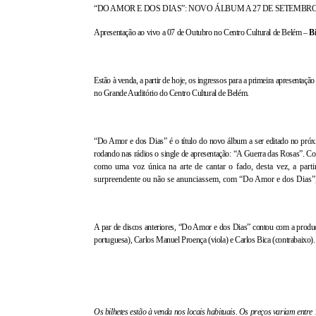
“DO AMOR E DOS DIAS”: NOVO ÁLBUM A 27 DE SETEMBR
Apresentação ao vivo a 07 de Outubro no Centro Cultural de Belém –
Bi
Estão à venda, a partir de hoje, os ingressos para a primeira apresentação
no Grande Auditório do Centro Cultural de Belém.
“Do Amor e dos Dias” é o título do novo álbum a ser editado no próx
rodando nas rádios o
single
de apresentação: “A Guerra das Rosas”.
Co
como uma voz única na arte de cantar o fado, desta vez, a part
surpreendente ou não se anunciassem, com “Do Amor e dos Dias”, 
A par de discos anteriores, “Do Amor e dos Dias” contou com a produç
portuguesa), Carlos Manuel Proença (viola) e
Carlos Bica
(contrabaixo).
Os bilhetes estão à venda nos locais habituais. Os preços variam entre 